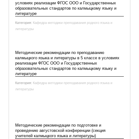
условиях реализации ФГОС ООО и Государственных
прошлых лет
образовательных стандартов по калмыцкому языку и
литературе
Категория:
Кафедра методики преподавания родного языка и
литературы
Подробнее: Методические рекомендации по составлению
рабочей программы по калмыцкому языку и литературе в...
Методические рекомендации по преподаванию
калмыцкого языка и литературы в 5 классе в условиях
реализации ФГОС ООО и Государственных
образовательных стандартов по калмыцкому языку и
литературе
Категория:
Кафедра методики преподавания родного языка и
литературы
Очиров Уташ Улазганович - первый заведующий кабинетом
калмыцкого языка ИУУ, Дельденова Б. К.(вторая справа), Бурулова С.
Б. (верхний ряд, вторая слева), Менкенова М. Г.(верхний ряд, вторая
Подробнее: Методические рекомендации по
справа) - методисты кабинета калмыцкого языка ИУУ
преподаванию калмыцкого языка и литературы в 5 классе в
В школах области требовались учителя калмыцкого языка. В связи с
условиях...
Методические рекомендации по подготовке и
этим в целях обеспечения школ области учителями из восточных
проведению августовской конференции (секция
районов страны вызывались учителя — калмыки. В целях повышения
учителей калмыцкого языка и литературы)
общей методической подготовки учителей и знаний по грамматике