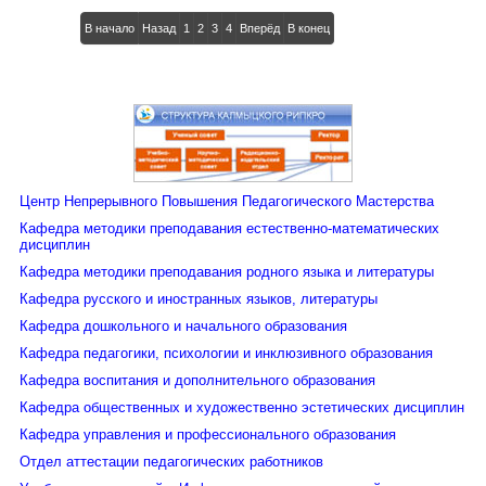
В начало
Назад
1
2
3
4
Вперёд
В конец
В центре Павлов Д. А. (директор ИУУ в 1957 - 58 у. г.), Онтаева З.Х.,
Челбанова Е. И.(методисты кабинета калмыцкого языка ИУУ)
Центр Непрерывного Повышения Педагогического Мастерства
На курсах в ИУУ кроме практических занятий читались лекции о
Кафедра методики преподавания естественно-математических
международном положении, о направляющей и руководящей силе
дисциплин
коммунистической партии, становлении калмыцкой художественной
Кафедра методики преподавания родного языка и литературы
литры (лектор член Совета писателей Кугультинов Д. Н.), уроке как
Кафедра русского и иностранных языков, литературы
основной форме учебно-воспитательной работы школ, о
педагогическом наследстве Макаренко и т. д. Ежедневно проводились
Кафедра дошкольного и начального образования
политинформации.
Кафедра педагогики, психологии и инклюзивного образования
Все курсанты были обеспечены общежитием. Библиотека ИУУ снабжала
Кафедра воспитания и дополнительного образования
газетами, журналами, настольными играми. Организованно посещали
Кафедра общественных и художественно эстетических дисциплин
кинотеатры, проводили заключительные вечера с привлечением
Кафедра управления и профессионального образования
артистов профсоюзного ансамбля.
Отдел аттестации педагогических работников
В середине 60-х годов работа кабинета со школьными кадрами была