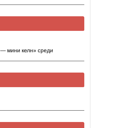
урса литературных творческих
 — мини келн» среди
келн» среди обучающихся 3-4