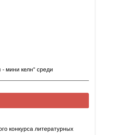
 - мини келн" среди
елн" среди обучающихся 5-6
кого конкурса литературных