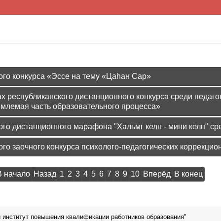
ого конкурса «Эссе на тему «Цаһан Сар»
гах республиканского дистанционного конкурса среди педа
емлемая часть образовательного процесса»
ого дистанционного марафона "Хальмг келн - мини келн" с
ого заочного конкурса психолого-педагогических коррекц
В начало
Назад
1
2
3
4
5
6
7
8
9
10
Вперёд
В конец
 институт повышения квалификации работников образования"