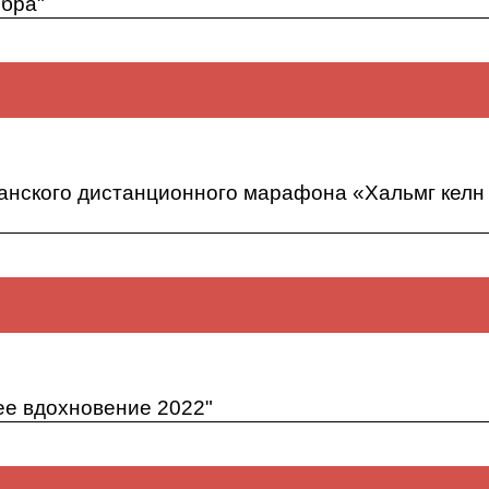
обра"
Об итогах республиканского заочного педагогического конк
анского дистанционного марафона «Хальмг келн
канского дистанционного марафона «Хальмг келн — мини 
ее вдохновение 2022"