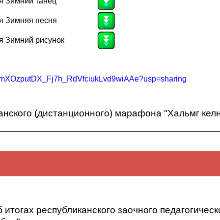
я Зимний танец
я Зимняя песня
я Зимний рисунок
ers/1mXOzputDX_Fj7h_RdVfciukLvd9wiAAe?usp=sharing
нского (дистанционного) марафона "Хальмг келн
канского (дистанционного) марафона "Хальмг келн - мини к
б итогах республиканского заочного педагогичес