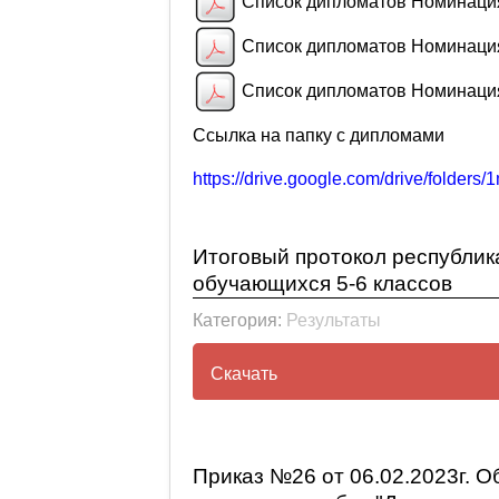
Список дипломатов Номинаци
Список дипломатов Номинаци
Список дипломатов Номинаци
Ссылка на папку с дипломами
https://drive.google.com/drive/fold
Итоговый протокол республика
обучающихся 5-6 классов
Категория:
Результаты
Скачать
Итоговый протокол республи
классов
Приказ №26 от 06.02.2023г. О