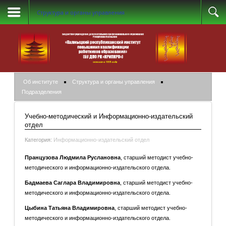
Структура и органы управления
Об институте
Структура и органы управления
Подразделения
Учебно-методический и Информационно-издательский
отдел
Категория:
Информационно-издательский отдел
Пранцузова Людмила Руслановна
, старший методист учебно-
методического и информационно-издательского отдела.
Бадмаева Саглара Владимировна
, старший методист учебно-
методического и информационно-издательского отдела.
Цыбина Татьяна Владимировна
, старший методист учебно-
методического и информационно-издательского отдела.