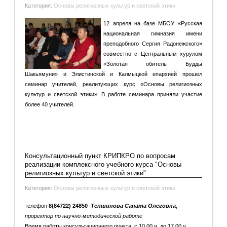
России"
Категория:
Основы религиозных культур и светской этики
12 апреля на базе МБОУ «Русская
национальная гимназия имени
преподобного Сергия Радонежского»
совместно с Центральным хурулом
«Золотая обитель Будды
Шакьямуни» и Элистинской и Калмыцкой епархией прошел
семинар учителей, реализующих курс «Основы религиозных
культур и светской этики». В работе семинара приняли участие
более 40 учителей.
Подробнее: Семинар учителей, реализующих курс ОРКСЭ
«Приобщение к ценностям отечественной культуры на
уроках...
Консультационный пункт КРИПКРО по вопросам
реализации комплексного учебного курса "Основы
религиозных культур и светской этики"
Категория:
Основы религиозных культур и светской этики
телефон
8(84722) 24850
Тепшинова Саната Олеговна
,
проректор по научно-методической работе
Время работы консультационного пункта: с 10.00 ч. до 17.00 ч.,