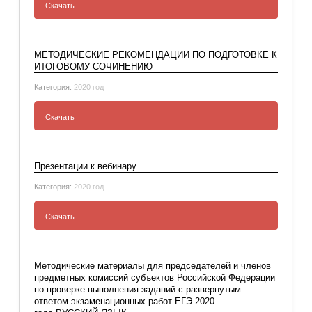
Скачать
Сборник текстов для подготовки к итоговому
изложению
МЕТОДИЧЕСКИЕ РЕКОМЕНДАЦИИ ПО ПОДГОТОВКЕ К
ИТОГОВОМУ СОЧИНЕНИЮ
Категория:
2020 год
Скачать
МЕТОДИЧЕСКИЕ РЕКОМЕНДАЦИИ ПО
ПОДГОТОВКЕ К ИТОГОВОМУ
Презентации к вебинару
СОЧИНЕНИЮ
Категория:
2020 год
Скачать
Презентации к вебинару
Методические материалы для председателей и членов
предметных комиссий субъектов Российской Федерации
по проверке выполнения заданий с развернутым
ответом экзаменационных работ ЕГЭ 2020