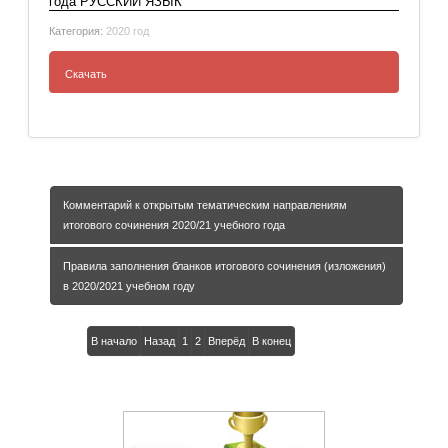
года РУССКИЙ ЯЗЫК
Категория:
2020 год
Скачать
Методические материалы для
председателей и членов предметных
комиссий субъектов Российской Федерации
по проверке выполнения заданий с
развернутым ответом экзаменационных
Комментарий к открытым тематическим направлениям
работ ЕГЭ 2020 года РУССКИЙ ЯЗЫК
итогового сочинения 2020/21 учебного года
Правила заполнения бланков итогового сочинения (изложения)
в 2020/2021 учебном году
В начало
Назад
1
2
Вперёд
В конец