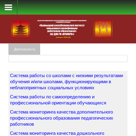
СОКО
Деятельность
Система работы со школами с низкими результатами
обучения и/или школами, функционирующими в
неблагоприятных социальных условиях
Система работы по самоопределению и
профессиональной ориентации обучающихся
Система мониторинга качества дополнительного
профессионального образования педагогических
работников
Система мониторинга качества дошкольного