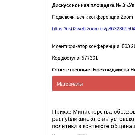
Дискуссионная площадка № 3 «Уп
Подключиться к конференции Zoom
https://us02web.zoom.us/j/86328
Идентификатор конференции: 863 2
Код доступа: 577301
Ответственные: Босхомджиева Но
Материалы
Программа Республиканского
политики в контексте обще
Приказ Министерства образов
Презентация Республиканско
республиканского августовск
политики в контексте общена
политики в контексте обще