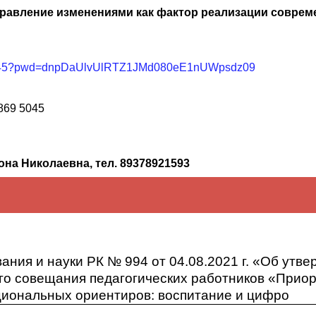
равление изменениями как фактор реализации соврем
695045?pwd=dnpDaUlvUlRTZ1JMd080eE1nUWpsdz09
869 5045
на Николаевна, тел. 89378921593
 августовского совещания педагогических работников «П
национальных ориентиров: воспитание и цифровая трансф
ания и науки РК № 994 от 04.08.2021 г. «Об ут
го августовского совещания педагогических работников «
ого совещания педагогических работников «Прио
циональных ориентиров: воспитание и цифро
национальных ориентиров: воспитание и цифровая трансф