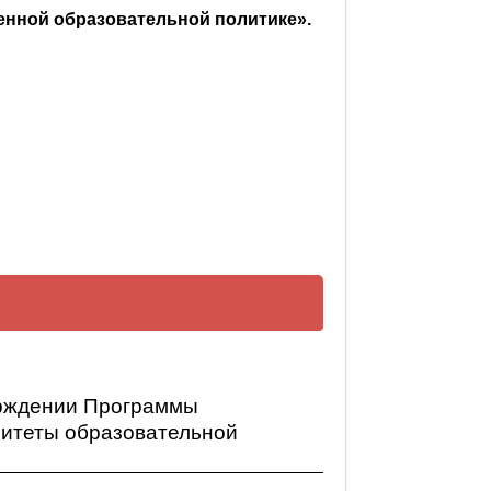
енной образовательной политике».
риоритеты образовательной
ормация»
верждении Программы
Приоритеты образовательной
ритеты образовательной
ормация»