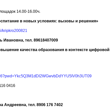
ощадок 14.00-16.00ч.
спитание в новых условиях: вызовы и решения»
.si/kripkro200821
 Ивановна, тел. 89618407009
овышение качества образования в контексте цифрово
160416?pwd=Ykc5Q3M1dDI2WGwvbDdYYU5IV0h3UT09
116 0416
 Андреевна, тел. 8906 176 7402