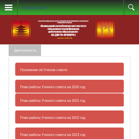
Ученый совет
Деятельность
Положение об Ученом совете
Положение об Ученом совете БУ ДПО РК
План работы Ученого совета на 2020 год
«Калмыцкий республиканский институт
повышения квалификации работников
План работы Ученого совета на 2021 год
Приложение №2
образования»
к приказу
БУ ДПО РК «КРИПКРО»
План работы Ученого совета на 2021 год
План работы Ученого совета на 2022 год
от «31» 12. 19 г. №_128
План работы Ученого совета на 2020 год
План работы Ученого совета на 2022 год
План работы Ученого совета на 2023 год