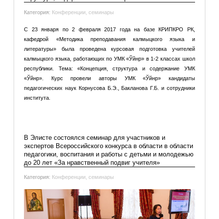
и математики»
Категория:
Конференции, семинары
С 23 января по 2 февраля 2017 года на базе КРИПКРО РК,
кафедрой «Методика преподавания калмыцкого языка и
литературы» была проведена курсовая подготовка учителей
калмыцкого языка, работающих по УМК «Ўйнр» в 1-2 классах школ
республики. Тема: «Концепция, структура и содержание УМК
«Ўйнр». Курс провели авторы УМК «Ўйнр» кандидаты
педагогических наук Корнусова Б.Э., Бакланова Г.Б. и сотрудники
института.
Подробнее: Информация о проведении курсов ПК
«Концепция, структура, содержание УМК «Ўйнр»
В Элисте состоялся семинар для участников и
экспертов Всероссийского конкурса в области в области
педагогики, воспитания и работы с детьми и молодежью
до 20 лет «За нравственный подвиг учителя»
Категория:
Конференции, семинары