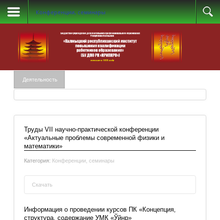
Конференции, семинары
Деятельность
Труды VII научно-практической конференции
«Актуальные проблемы современной физики и
математики»
Категория:
Конференции, семинары
Скачать
Труды VII научно-практической конференции
Информация о проведении курсов ПК «Концепция,
«Актуальные проблемы современной физики
структура, содержание УМК «Ўйнр»