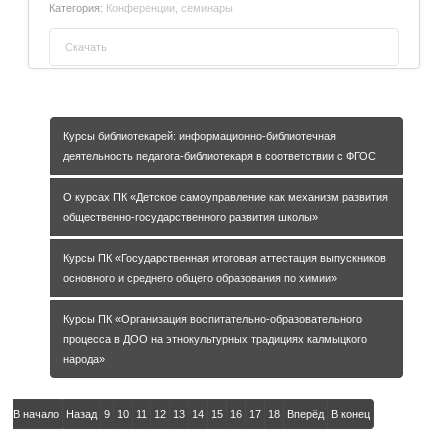
Категория:
Конференции, семинары
Скачать
Сборник трудов VI региональной научно-практической
конференции "Актуальные проблемы современной
физики и математики" 2014г
Курсы библиотекарей: информационно-библиотечная
деятельность педагога-библиотекаря в соответствии с ФГОС
О курсах ПК «Детское самоуправление как механизм развития
общественно-государственного развития школы»
Курсы ПК «Государственная итоговая аттестация выпускников
основного и среднего общего образования по химии»
Курсы ПК «Организация воспитательно-образовательного
процесса в ДОО на этнокультурных традициях калмыцкого
народа»
В начало
Назад
9
10
11
12
13
14
15
16
17
18
Вперёд
В конец