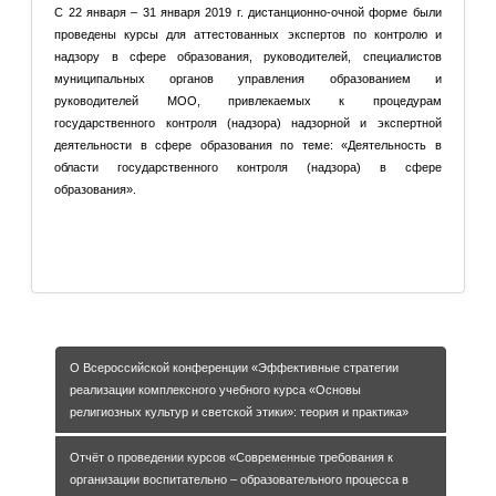
С 22 января – 31 января 2019 г. дистанционно-очной форме были
проведены курсы для аттестованных экспертов по контролю и
надзору в сфере образования, руководителей, специалистов
муниципальных органов управления образованием и
руководителей МОО, привлекаемых к процедурам
государственного контроля (надзора) надзорной и экспертной
деятельности в сфере образования по теме: «Деятельность в
области государственного контроля (надзора) в сфере
образования».
Подробнее: Курсы по теме: «Деятельность в области
государственного контроля (надзора) в сфере
образования»
О Всероссийской конференции «Эффективные стратегии
реализации комплексного учебного курса «Основы
религиозных культур и светской этики»: теория и практика»
Отчёт о проведении курсов «Современные требования к
организации воспитательно – образовательного процесса в