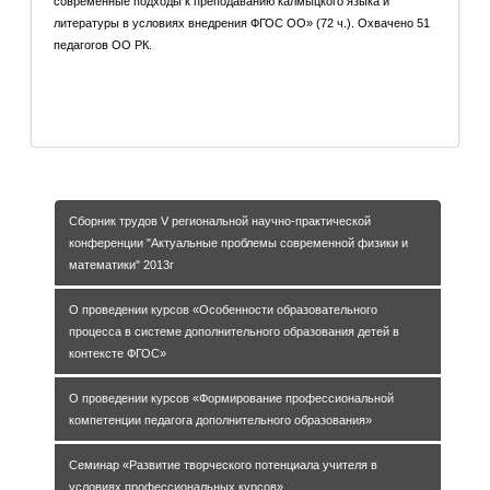
современные подходы к преподаванию калмыцкого языка и
литературы в условиях внедрения ФГОС ОО» (72 ч.). Охвачено 51
педагогов ОО РК.
Подробнее: Курсы ПК «Актуальные проблемы и
современные подходы к преподаванию калмыцкого языка и
литературы в...
Сборник трудов V региональной научно-практической
конференции "Актуальные проблемы современной физики и
математики" 2013г
О проведении курсов «Особенности образовательного
процесса в системе дополнительного образования детей в
контексте ФГОС»
О проведении курсов «Формирование профессиональной
компетенции педагога дополнительного образования»
Семинар «Развитие творческого потенциала учителя в
условиях профессиональных курсов»