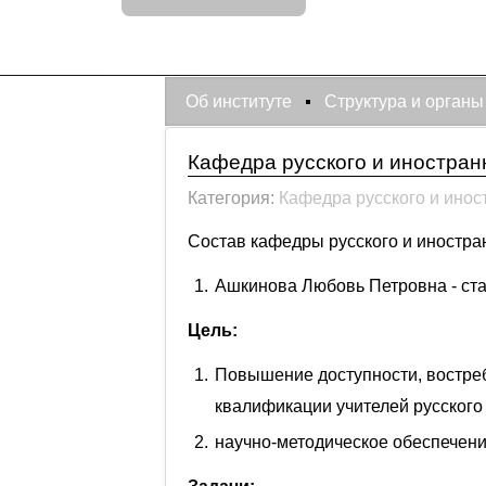
Об институте
Структура и органы
Кафедра русского и иностран
Категория:
Кафедра русского и инос
Состав кафедры русского и иностра
Ашкинова Любовь Петровна - стар
Цель:
Повышение доступности, востре
квалификации учителей русского
научно-методическое обеспечен