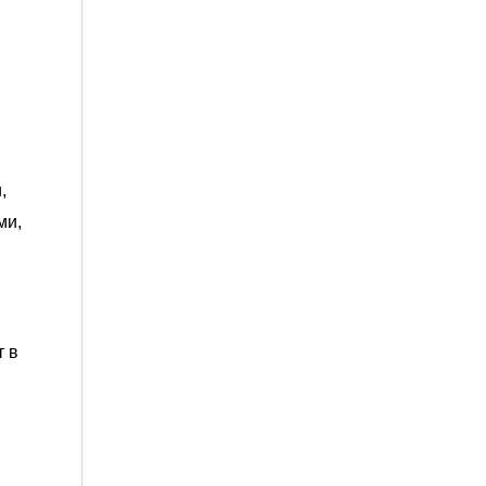
,
ми,
т в