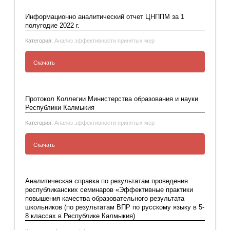
Аналитический отчет О работе БУ ДПО РК
«КРИПКРО в системе профессионального
Информационно аналитический отчет ЦНППМ за 1
развития педагогов Республики Калмыкия за
полугодие 2022 г.
2022 год
Категория:
Анализ эффективности принятых мер
Скачать
Информационно аналитический отчет
ЦНППМ за 1 полугодие 2022 г.
Протокол Коллегии Министерства образования и науки
Республики Калмыкия
Категория:
Анализ эффективности принятых мер
Скачать
Протокол Коллегии Министерства
образования и науки Республики Калмыкия
Аналитическая справка по результатам проведения
республиканских семинаров «Эффективные практики
повышения качества образовательного результата
школьников (по результатам ВПР по русскому языку в 5-
8 классах в Республике Калмыкия)