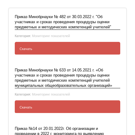
Приказ Минобрнауки № 482 от 30.03.2022 г. "Об
участниках и сроках проведения процедуры оценки
предметных и методических компетенций учителей"
Категория:
Мониторинг показателей
Скачать
Приказ Минобрнауки № 482 от 30.03.2022 г.
"Об участниках и сроках проведения
Приказ Минобрнауки № 633 от 14.05.2021 г. «Об
процедуры оценки предметных и
участниках и сроках проведения процедуры оценки
предметных и методических компетенций учителей
методических компетенций учителей"
муниципальных общеобразовательных организаций»
Категория:
Мониторинг показателей
Скачать
Приказ Минобрнауки № 633 от 14.05.2021 г.
«Об участниках и сроках проведения
Приказ №14 от 20.01.2022г. Об организации и
процедуры оценки предметных и
проведении в 2022 г. мониторинга по выявлению