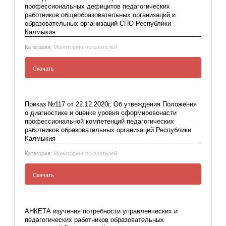
профессиональных дефицитов педагогических
методических компетенций учителей
работников общеобразовательных организаций и
муниципальных общеобразовательных
образовательных организаций СПО Республики
организаций»
Калмыкия
Категория:
Мониторинг показателей
Скачать
Приказ №14 от 20.01.2022г. Об организации и
проведении в 2022 г. мониторинга по
Приказ №117 от 22.12.2020г. Об утвеждения Положения
выявлению профессиональных дефицитов
о диагностике и оценке уровня сформировонасти
профессиональной компетенций педагогических
педагогических работников
работников образовательных организаций Республики
общеобразовательных организаций и
Калмыкия
образовательных организаций СПО
Республики Калмыкия
Категория:
Мониторинг показателей
Скачать
Приказ №117 от 22.12.2020г. Об утвеждения
Положения о диагностике и оценке уровня
АНКЕТА изучения потребности управленческих и
сформировонасти профессиональной
педагогических работников образовательных