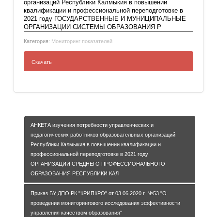
организаций Республики Калмыкия в повышении
компетенций педагогических работников
квалификации и профессиональной переподготовке в
образовательных организаций Республики
2021 году ГОСУДАРСТВЕННЫЕ И МУНИЦИПАЛЬНЫЕ
Калмыкия
ОРГАНИЗАЦИИ СИСТЕМЫ ОБРАЗОВАНИЯ Р
Категория:
Мониторинг показателей
Скачать
АНКЕТА изучения потребности
управленческих и педагогических
работников образовательных организаций
Республики Калмыкия в повышении
квалификации и профессиональной
АНКЕТА изучения потребности управленческих и
переподготовке в 2021 году
педагогических работников образовательных организаций
ГОСУДАРСТВЕННЫЕ И МУНИЦИПАЛЬНЫЕ
Республики Калмыкия в повышении квалификации и
ОРГАНИЗАЦИИ СИСТЕМЫ ОБРАЗОВАНИЯ
профессиональной переподготовке в 2021 году
РЕСПУБЛИКИ КАЛМЫКИЯ
ОРГАНИЗАЦИИ СРЕДНЕГО ПРОФЕССИОНАЛЬНОГО
ОБРАЗОВАНИЯ РЕСПУБЛИКИ КАЛ
Приказ БУ ДПО РК "КРИПКРО" от 03.06.2020 г. №53 "О
проведении мониторингового исследования эффективности
управления качеством образования"