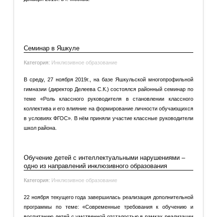
Подробнее: Всероссийская конференция «Непрерывное
образование педагогов – дефектологов: традиции и
инновации»
Семинар в Яшкуле
Категория:
Инклюзивное образование
В среду, 27 ноября 2019г., на базе Яшкульской многопрофильной
гимназии (директор Делеева С.К.) состоялся районный семинар по
теме «Роль классного руководителя в становлении классного
коллектива и его влияние на формирование личности обучающихся
в условиях ФГОС». В нём приняли участие классные руководители
школ района.
Подробнее: Семинар в Яшкуле
Обучение детей с интеллектуальными нарушениями –
одно из направлений инклюзивного образования
Категория:
Инклюзивное образование
22 ноября текущего года завершилась реализация дополнительной
программы по теме: «Современные требования к обучению и
воспитанию детей с умственной отсталостью в рамках реализации