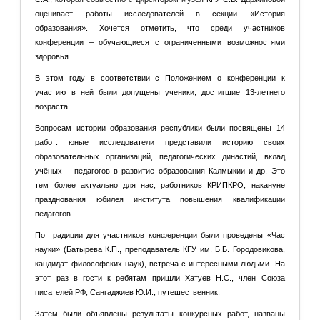
оценивает работы исследователей в секции «История
образования». Хочется отметить, что среди участников
конференции – обучающиеся с ограниченными возможностями
здоровья.
В этом году в соответствии с Положением о конференции к
участию в ней были допущены ученики, достигшие 13-летнего
возраста.
Вопросам истории образования республики были посвящены 14
работ: юные исследователи представили историю своих
образовательных организаций, педагогических династий, вклад
учёных – педагогов в развитие образования Калмыкии и др. Это
тем более актуально для нас, работников КРИПКРО, накануне
празднования юбилея института повышения квалификации
педагогов..
По традиции для участников конференции были проведены «Час
науки» (Батырева К.П., преподаватель КГУ им. Б.Б. Городовикова,
кандидат философских наук), встреча с интересными людьми. На
этот раз в гости к ребятам пришли Хатуев Н.С., член Союза
писателей РФ, Сангаджиев Ю.И., путешественник.
Затем были объявлены результаты конкурсных работ, названы