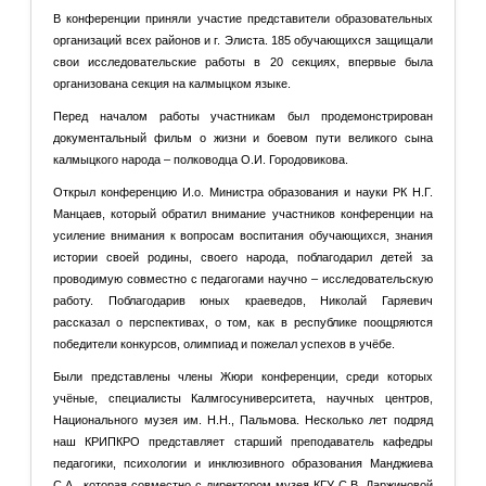
В конференции приняли участие представители образовательных
организаций всех районов и г. Элиста. 185 обучающихся защищали
свои исследовательские работы в 20 секциях, впервые была
организована секция на калмыцком языке.
Перед началом работы участникам был продемонстрирован
документальный фильм о жизни и боевом пути великого сына
калмыцкого народа – полководца О.И. Городовикова.
Открыл конференцию И.о. Министра образования и науки РК Н.Г.
Манцаев, который обратил внимание участников конференции на
усиление внимания к вопросам воспитания обучающихся, знания
истории своей родины, своего народа, поблагодарил детей за
проводимую совместно с педагогами научно – исследовательскую
работу. Поблагодарив юных краеведов, Николай Гаряевич
рассказал о перспективах, о том, как в республике поощряются
победители конкурсов, олимпиад и пожелал успехов в учёбе.
Были представлены члены Жюри конференции, среди которых
учёные, специалисты Калмгосуниверситета, научных центров,
Национального музея им. Н.Н., Пальмова. Несколько лет подряд
наш КРИПКРО представляет старший преподаватель кафедры
педагогики, психологии и инклюзивного образования Манджиева
С.А., которая совместно с директором музея КГУ С.В. Даржиновой