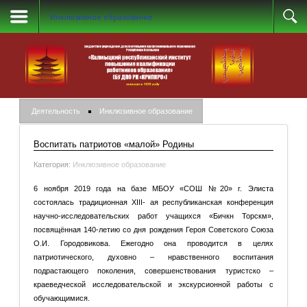
Инклюзивное образование
Деятельность
Инклюзивное образование
Воспитать патриотов «малой» Родины
Категория:
Инклюзивное образование
6 ноября 2019 года на базе МБОУ «СОШ №20» г. Элиста
состоялась традиционная XIII- ая республиканская конференция
научно-исследовательских работ учащихся «Бичкн Торскм»,
посвящённая 140-летию со дня рождения Героя Советского Союза
О.И. Городовикова. Ежегодно она проводится в целях
патриотического, духовно – нравственного воспитания
подрастающего поколения, совершенствования туристско –
краеведческой исследовательской и экскурсионной работы с
обучающимися.