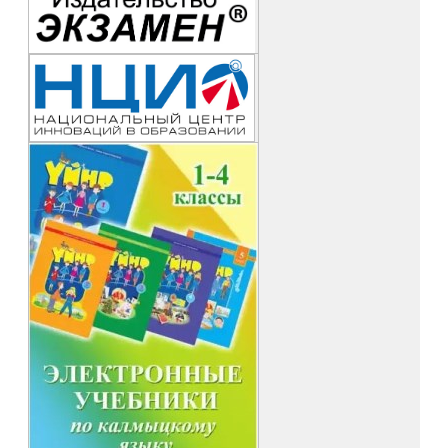
Практический опыт
показывает, что учителя проводят
нестандартные уроки, интегрируют современные технологии
в учебный процесс, используют цифровые инструменты для
повышения эффективности обучения, вовлекают учеников в
совместную работу с технологиями.
За круглым столом участники семинара поделились своими
методами и приемами использования современных
технологий (исследовательские, проектные методы,
технология развития критического мышления, технология
использования игровых методов, обучение в
сотрудничестве, командная и групповая работа,
здоровьесберегающие технологии и др.).
Участие в данном мероприятии было полезным,
интересным и плодотворным.