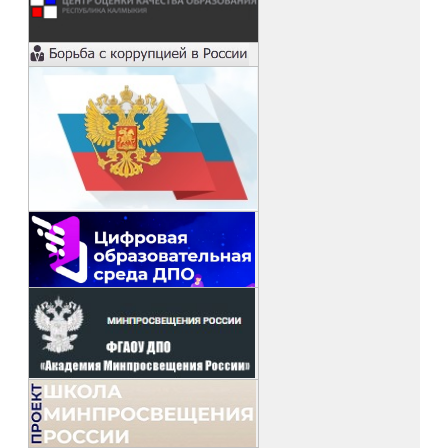
Республики Бурятия, Забайкальского края и Республики
Калмыкия, высоко оценив в том числе и эффективность
использования электронных образовательных ресурсов в
процессе преподавания предмета.
Основные преимущества использования ЭОР, по
мнению учителей, экономия времени на занятиях благодаря
структурированности и четкости заданий, повышение
наглядности материала, что делает его более доступным
даже для слабоуспевающих учеников, развитие интереса к
обучению у учащихся, снижение трудоемкости процесса
контроля и консультирования, улучшение профессиональной
культуры учителя, повышение уровня функциональной
грамотности в сфере ИКТ, переход от роли простого
транслятора знаний к позиции учителя. Систематическое
включение ЭОР в учебный процесс помогает сохранить и
развить интерес к предметам, сделать материал более
понятным, предотвратить отставание учеников,
пропустивших занятия, предоставить дополнительные
материалы для повышения уровня развития, усилить
мотивацию за счет индивидуальных настроек и игровых
ситуаций.