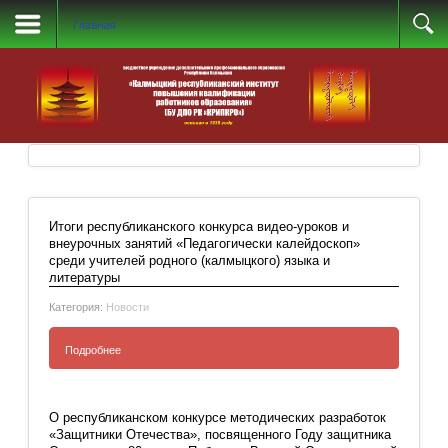
Главная
Итоги республиканского конкурса видео-уроков и
внеурочных занятий «Педагогически калейдоскоп»
среди учителей родного (калмыцкого) языка и
литературы
Категория:
Новости
Подробнее
Добавить комментарий
Итоги республиканского конкурса
О республиканском конкурсе методических разработок
видео-уроков и внеурочных занятий
«Защитники Отечества», посвященного Году защитника