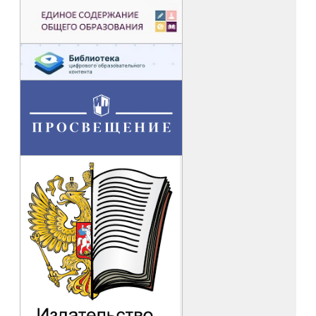
Педагоги подчеркивают, что использование ЭОР позволяет
самореализовываться, самоутверждаться, тиражировать
собственный опыт, повышать авторитет среди коллег и
учащихся.
Но также учителя указывают на необходимость
тщательной подготовки к урокам с использованием ЭОР,
требующей переработки разнообразного материала. Тем не
менее зрелищность, яркость и новизна компьютерных
элементов урока в сочетании с другими методическими
приемами делают занятия более увлекательными и
запоминающимися.
Благодаря открытым урокам и мастер-классам слушатели
познакомились и с цифровыми технологиями, где каждый
учитель открыл для себя новые возможности. Слушатели
курса отметили, что учителя продемонстрировали
различные подходы к их внедрению по использованию
цифровых технологий в образовании.
Позитивное
восприятие
цифровых технологий проявляется в том, что
педагоги активно внедряют новые методы обучения,
используют социальные сети для проверки заданий,
применяют онлайн-платформы в образовательном процессе,
стараются идти в ногу с технологическими новинками.