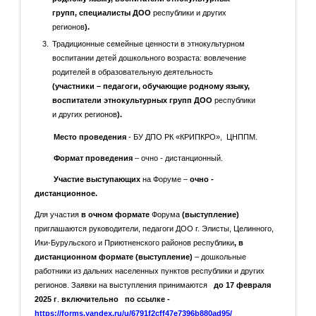
системы дополнительного образования.
системные практики.
групп, специалисты
ДОО
республики и других
регионов
).
В ходе семинара педагоги обсудили важности практики
Традиционные семейные ценности в этнокультурном
в процессе обучения игре на калмыцкой домбре, способы
воспитании детей дошкольного возраста: вовлечение
поддержания интереса учащихся к обучению и развития их
родителей в образовательную деятельность
любви к музыке, роль мотивации в успешном обучении и
(участники – педагоги, обучающие родному языку,
достижении высоких результатов.
воспитатели этнокультурных групп ДОО
республики
Своим опытом работы по созданию благоприятной
и других регионов
).
среды для раскрытия творческих способностей и потенциала
каждого ребенка через практическое освоение музыкального
Место проведения
- БУ ДПО РК «КРИПКРО», ЦНППМ.
искусства поделились:
Формат проведения
– очно - дистанционный.
- Мунанова Бова Давидовна, артистка Национального
Участие выступающих
на Форуме –
очно -
оркестра на тему «Ансамблевое исполнение игры на домбре
дистанционное.
для детей и взрослых»;
Для участия
в очном формате
Форума
(выступление)
- Лиджиева Софья Михайловна, педагог дополнительного
приглашаются руководители, педагоги ДОО г. Элисты, Целинного,
образования Калмыцкой этнокультурной гимназии им. Зая-
Ики-Бурульского и Приютненского районов республики
, в
Пандиты на тему «Особенности обучения обучающихся
дистанционном формате
(выступление)
– дошкольные
начальных классов игре на калмыцкой домбре»;
работники из дальних населенных пунктов республики и других
- Манджиева Майя Александровна, педагог дополнительного
регионов. Заявки на выступления принимаются
до 17 февраля
образования МБОУ «СОШ №10» («Формирование
2025 г
.
включительно
по ссылке -
исполнительских навыков на начальном этапе обучения
https://forms.yandex.ru/u/6791f2cff47e7396b880ad95/