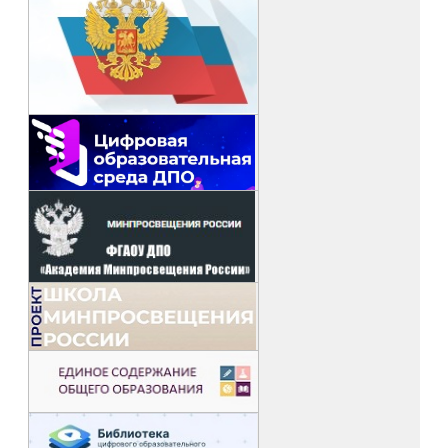
их родителями, проведения анализа различных подходов к
воспитанию в семье.
По окончанию курса слушатели продемонстрировали
следующие результаты:
знания в области теории и методики преподавания
семьеведения;
умение применять современные образовательные
технологии при преподавании курса;
навыки разработки плана, программы и учебного
занятия по семьеведению;
знание правовых аспектов семейных отношений и
умение использовать эти знания в профессиональной
деятельности;
способность эффективного взаимодействия с
обучающимися и их родителями.
Слушателям был предоставлен большой объем
методического материала для пользования в
профессиональной деятельности.
Слушатели отметили актуальность и
практикоориентированную направленность курсов,
дружелюбную атмосферу на занятиях, которая