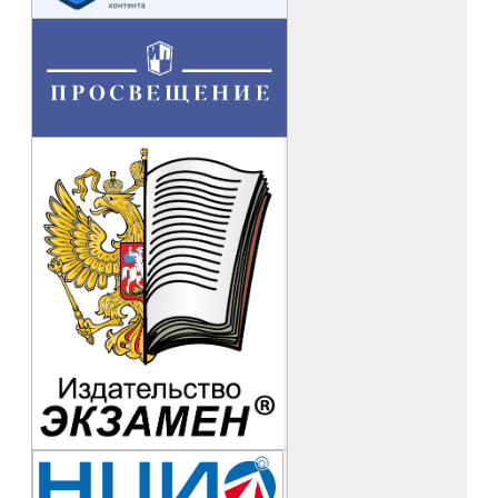
способствовала комфортному обучению и обмену опытом
между коллегами. Материалы курсов позволили им
систематизировать опыт своей деятельности, дали ответы
на многие вопросы, возникающие в процессе работы.
Занятия по программе прошли в форме живого диалога
лектора со слушателями.
Л.И. Инджиева, старший преподаватель кафедры воспитания
и дополнительного образования