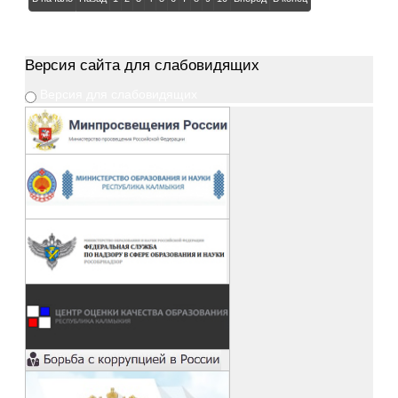
человек из г.Элисты и районов республики.
Программа повышения квалификации «Семьеведение:
содержание обучения и методика преподавания в
Версия
сайта для слабовидящих
образовательной организации» основана на актуальных
положениях ФГОС и ФООП общего и среднего образования.
Версия для слабовидящих
Программа разработана с учетом актуальных требований
государственной семейной политики и предоставляет
возможность учителям повысить свои профессиональные
навыки в соответствии с последними требованиями в
области образования.
Программа состоит из 3-х модулей:
-
Семьеведение как область знания:основные понятия;
-
Методика преподавания курса «Семьеведение»;
- Содержание курса «Семьеведение».
В ходе курсов слушатели ознакомились с нормативно-
правовыми аспектами семейного воспитания, рассмотрели
вопросы правового регулирования семейных отношений,
углубили имеющиеся знания по использованию методики и
приемов эффективного взаимодействия с обучающимися и