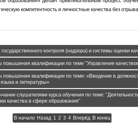
в образования» делает привлекательным процесс обучени
ическую компетентность и личностные качества без отрыва
рсы для педагогических работников БПОУ РК
 государственного контроля (надзора) и системы оценки к
сы повышения квалификации по теме "Управление качеств
сы повышения квалификации по теме: «Введение в должнос
 языка и литературы»
ончании слушателями курса обучения по теме: "Деятельность
нки качества в сфере образования"
В начало
Назад
1
2
3
4
Вперёд
В конец