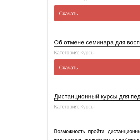
Скачать
Письмо №190 от 20.03.2020г
Об отмене семинара для вос
ЗАЯВЛЕНИЕ — АНКЕТА слуш
Категория:
Курсы
Приказ №37 от 18.03.2020г.
Скачать
Письмо №187 от 19.03.2020
«Детский сад -2100»
Дистанционный курсы для пед
Категория:
Курсы
Возможность пройти дистанцион