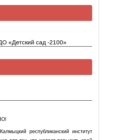
20 год
О «Детский сад -2100»
ация ФГОС ДО в ООП ДО
ПО!
алмыцкий республиканский институт