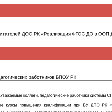
. Об изменении плана-графика курсовых мероприятий на 20
питателей ДОО РК «Реализация ФГОС ДО в ООП Д
ателя курсов БУ ДПО РК «КРИПКРО»
 О курсах повышения квалификации
г. Об отмене семинара для воспитателей ДОО РК «Реализ
агогических работников БПОУ РК
Уважаемые коллеги, педагогические работники системы С
ные курсы повышения квалификации при БУ ДПО РК «К