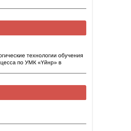
огические технологии обучения
оцесса по УМК «Үйнр» в
е технологии обучения
 УМК «Үйнр» в условиях