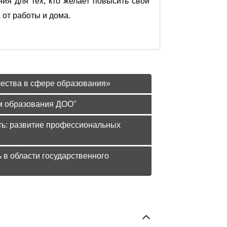
я для тех, кто желает повысить свой
 от работы и дома.
ачества в сфере образования»
ом образования ДОО"
ть: развитие профессиональных
 в области государственного