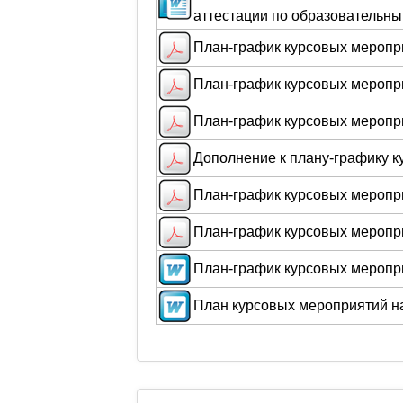
аттестации по образовательны
План-график курсовых меропри
План-график курсовых меропри
План-график курсовых меропри
Дополнение к плану-графику к
План-график курсовых меропри
План-график курсовых меропри
План-график курсовых меропри
План курсовых мероприятий на