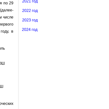
2021 год
я по 29
(далее-
2022 год
м числе
2023 год
ервого
2024 год
году, в
ель
СОШ
ОШ
ческих