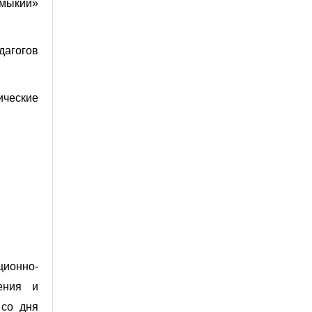
лмыкии»
дагогов
ические
ционно-
ения и
 со дня