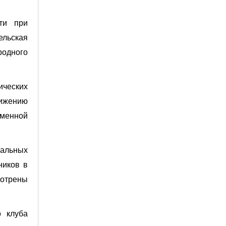
ти при
ельская
родного
ических
ижению
менной
нальных
ников в
мотрены
о клуба