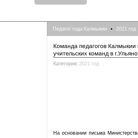
Педагог года Калмыкии
2021 год
Команда педагогов Калмыкии
учительских команд в г.Ульян
Категория:
2021 год
На основании письма Министерства