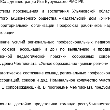
О» администрации Ики-Бурульского РМО РК.
ством просвещения и воспитания Ульяновской облас
того акционерного общества «Издательский дом «Учит
территориальной организации Профсоюза работников на
дерации.
ение усилий региональных профессиональных педагог
й, союзов, ассоциаций и др.) по выявлению и продв
онной педагогической практики, сообразных совре
. Девиз Чемпионата: «Умное образование - умный регион»
агогическое состязание команд региональных профессио
ссоциаций, союзов и др.). Номинальное количество участ
а, 1 сопровождающий). В программе Чемпионата предус
онате достойно представила команда республиканског