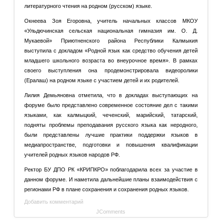
литературного чтения на родном (русском) языке.
Окнеева Зоя Егоровна, учитель начальных классов МКОУ
«Ульдючинская сельская национальная гимназия им. О. Д.
Мукаевой» Приютненского района Республики Калмыкия
выступила с докладом «Родной язык как средство обучения детей
младшего школьного возраста во внеурочное время». В рамках
своего выступления она продемонстрировала видеоролики
(Ералаш) на родном языке с участием детей и их родителей.
Лилия Демьяновна отметила, что в докладах выступающих на
форуме было представлено современное состояние дел с такими
языками, как калмыцкий, чеченский, марийский, татарский,
подняты проблемы преподавания русского языка как неродного,
были представлены лучшие практики поддержки языков в
медиапространстве, подготовки и повышения квалификации
учителей родных языков народов РФ.
Ректор БУ ДПО РК «КРИПКРО» поблагодарила всех за участие в
данном форуме. И наметила дальнейшие планы взаимодействия с
регионами РФ в плане сохранения и сохранения родных языков.
Добавить комментарий
JComments