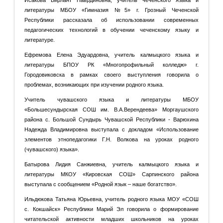
Исакова Бирлант Наврдиновна, учитель чеченского языка и
литературы МБОУ «Гимназия №5» г. Грозный Чеченской
Республики рассказала об использовании современных
педагогических технологий в обучении чеченскому языку и
литературе.
Ефремова Елена Эдуардовна, учитель калмыцкого языка и
литературы БПОУ РК «Многопрофильный колледж» г.
Городовиковска в рамках своего выступления говорила о
проблемах, возникающих при изучении родного языка.
Учитель чувашского языка и литературы МБОУ
«Большесундырская СОШ им. В.А.Верендеева» Моргаушского
района с. Большой Сундырь Чувашской Республики - Варюхина
Надежда Владимировна выступала с докладом «Использование
элементов этнопедагогики Г.Н. Волкова на уроках родного
(чувашского) языка».
Батырова Лидия Санжиевна, учитель калмыцкого языка и
литературы МКОУ «Кировская СОШ» Сарпинского района
выступала с сообщением «Родной язык – наше богатство».
Ильдюкова Татьяна Юрьевна, учитель родного языка МОУ «СОШ
с. Кокшайск» Республики Марий Эл говорила о формирование
читательской активности младших школьников на уроках