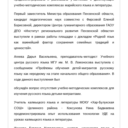
учебно-методических комплексах марийского языка и литературы.
Первый заместитель Министра образования Пензенской области,
кандидат педагогических наук совместно с Фирсовой Еленой
Борисовной, директором Центра гуманитарного образования ГАОУ
ДПО «Институт регионального развития Пензенской области»
выступили в рамках работы площадки с докладом «Родной язык
как важнейший фактор сохранения семейных традиций и
ценностей».
Агеева Дарья Васильевна, преподаватель-методист Учебного
центра русского языка МГУ им. М. В. Ломоносова выступила с
сообщением «Проблемы обучения детей-мигрантов русскому
языку как неродному на этапе начального общего образования». В
ходе данного выступления был
обсуждён вопрос отсутствия учебно-методических комплексов для
изучения русского языка детьми-мигрантами.
Учитель калмыцкого языка и литературы МОКУ «Хар-Булукская
СОШ» Целинного района - Коксунова Нина Бадмаевна
продемонстрировала опыт использования технологии УДЕ на
уроках калмыцкого языка и литературы.