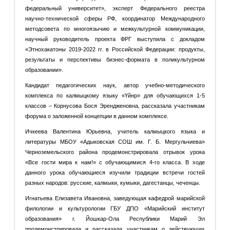
федеральный университет», эксперт Федерального реестра
научно-технической сферы РФ, координатор Международного
методсовета по многоязычию и межкультурной коммуникации,
научный руководитель проекта ФРГ выступила с докладом
«Этнохакатоны 2019-2022 гг. в Российской Федерации: продукты,
результаты и перспективы бизнес-формата в поликультурном
образовании».
Кандидат педагогических наук, автор учебно-методического
комплекса по калмыцкому языку «Үйнр» для обучающихся 1-5
классов – Корнусова Бося Эрендженовна, рассказала участникам
форума о заложенной концепции в данном комплексе.
Ичкеева Валентина Юрьевна, учитель калмыцкого языка и
литературы МБОУ «Адыковская СОШ им. Г. Б. Мергульчиева»
Черноземельского района продемонстрировала отрывок урока
«Все гости мира к нам!» с обучающимися 4-го класса. В ходе
данного урока обучающиеся изучили традиции встречи гостей
разных народов: русские, калмыки, кумыки, дагестанцы, чеченцы.
Игнатьева Елизавета Ивановна, заведующая кафедрой марийской
филологии и культурологии ГБУ ДПО «Марийский институт
образования» г. Йошкар-Ола Республики Марий Эл
продемонстрировала и рассказала участникам о действующих