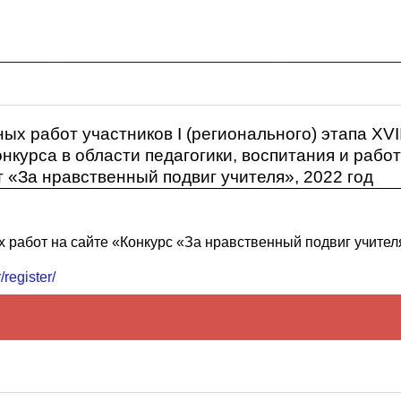
ых работ участников I (регионального) этапа XVI
нкурса в области педагогики, воспитания и рабо
 «За нравственный подвиг учителя», 2022 год
х работ на сайте «Конкурс «За нравственный подвиг учител
/register/
российском конкурсе в области педагогики, воспитания
ью до 20 лет "За правственпый подвиг учителя"