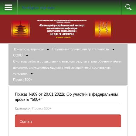
Конкурсы, турниры
Конкурсы, турниры
Научно-методическая деятельность
СОКО
Система работы со школами с низкими результатами обучения и/или
школами, функционирующими в неблагоприятных социальных
условиях
Проект 500+
Приказ №09 от 20.01.2022г. Об участии в федеральном
проекте "500+"
Категория:
Проект 500+
Скачать
Приказ №09 от 20.01.2022г. Об участии в