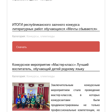
Подробнее: Итоги Республиканских (дистанционных)
конкурсов «Педагогическая копилка» и «Мир фантазий»
для...
ИТОГИ республиканского заочного конкурса
литературных работ обучающихся «Мечты сбываются»
Категория:
Конкурсы, олимпиады
Скачать
ИТОГИ республиканского заочного конкурса
литературных работ обучающихся «Мечты
Конкурсное мероприятие «Мастер-класс» Лучший
сбываются»
воспитатель, обучающий детей родному языку
Категория:
Конкурсы, олимпиады
Заключительным конкурсным
мероприятием стало проведение
мастер-классов, в которых
конкурсантами были
продемонстрированы не только
профессиональные компетенции, но