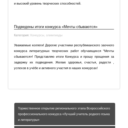
и высокий уровень творческих способностей.
Подробнее: Конкурсное мероприятие «Мастер-класс»
Лучший воспитатель, обучающий детей родному языку
Подведены итоги конкурса «Мечты сбываются»
Категория:
Конкурсы, олимпиады
Уважаемые коллеги! Дорогие участники республиканского заочного
конкурса литературных творческих работ обучающихся "Мечты
сбываются»! Представляю итоги Конкурса и прошу прощения за
задержку их подведения. Желаю здоровья, счастья, радости ,
успехов в учёбе и активного участия в наших конкурсах!
Подробнее: Подведены итоги конкурса «Мечты
сбываются»
Торжественное открытие регионального этапа Всероссийского
профессионального конкурса «Лучший учитель родного языка
и литературы»