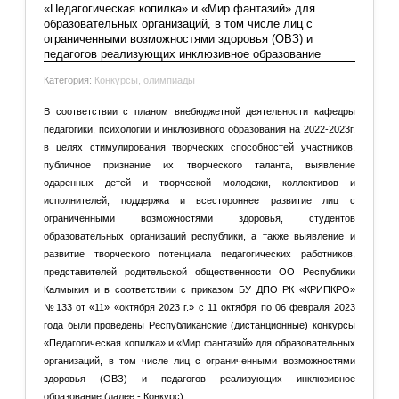
"Юный эрудит" для обучающихся 1-х
«Педагогическая копилка» и «Мир фантазий» для
образовательных организаций, в том числе лиц с
классов
ограниченными возможностями здоровья (ОВЗ) и
педагогов реализующих инклюзивное образование
Категория:
Конкурсы, олимпиады
В соответствии с планом внебюджетной деятельности кафедры
педагогики, психологии и инклюзивного образования на 2022-2023г.
в целях стимулирования творческих способностей участников,
публичное признание их творческого таланта, выявление
одаренных детей и творческой молодежи, коллективов и
исполнителей, поддержка и всестороннее развитие лиц с
ограниченными возможностями здоровья, студентов
образовательных организаций республики, а также выявление и
развитие творческого потенциала педагогических работников,
представителей родительской общественности ОО Республики
Калмыкия и в соответствии с приказом БУ ДПО РК «КРИПКРО»
№133 от «11» «октября 2023 г.» с 11 октября по 06 февраля 2023
года были проведены Республиканские (дистанционные) конкурсы
«Педагогическая копилка» и «Мир фантазий» для образовательных
организаций, в том числе лиц с ограниченными возможностями
здоровья (ОВЗ) и педагогов реализующих инклюзивное
образование (далее - Конкурс).