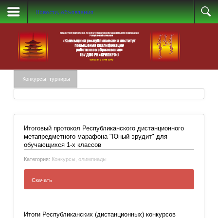
Новости, объявления
Конкурсы, турниры
Итоговый протокол Республиканского дистанционного
метапредметного марафона "Юный эрудит" для
обучающихся 1-х классов
Категория:
Конкурсы, олимпиады
Скачать
Итоговый протокол Республиканского
дистанционного метапредметного марафона
Итоги Республиканских (дистанционных) конкурсов