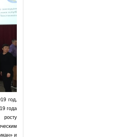
19 год,
19 года
 росту
ическим
икан» и