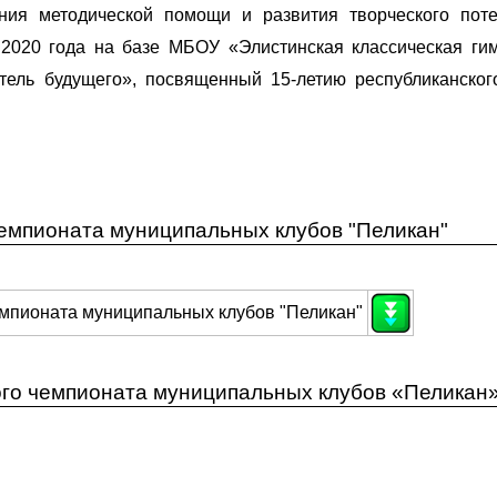
зания методической помощи и развития творческого пот
 2020 года на базе МБОУ «Элистинская классическая ги
ель будущего», посвященный 15-летию республиканског
ум «Учитель будущего», посвященного 15-летию
ан»
чемпионата муниципальных клубов "Пеликан"
емпионата муниципальных клубов "Пеликан"
ого чемпионата муниципальных клубов «Пеликан