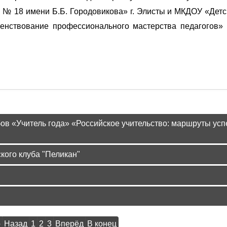
 18 имени Б.Б. Городовикова» г. Элисты и МКДОУ «Детс
нствование профессионального мастерства педагогов» 
льного заседания республиканских клубов «Пеликан»
в «Учитель года» «Российское учительство: маршруты усп
кого клуба "Пеликан"
о
Назад
1
2
3
Вперёд
В конец