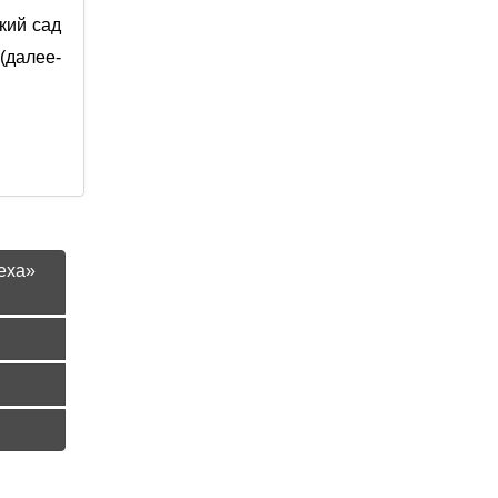
кий сад
(далее-
» и
еха»