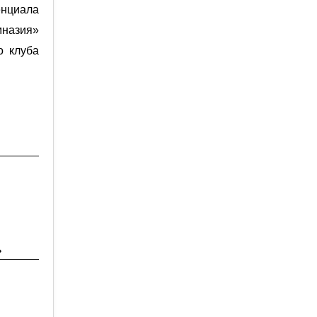
енциала
мназия»
о клуба
»