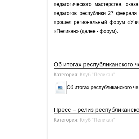
педагогического мастерства, ока
педагогов республики 27 февраля
прошел региональный форум «Учит
«Пеликан» (далее - форум).
Подробнее: Региональный фор
республиканского клуба «Пелик
Об итогах республиканского 
Категория:
Клуб "Пеликан"
Об итогах республиканского ч
Пресс – релиз республиканск
Категория:
Клуб "Пеликан"