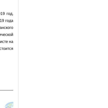
19 год,
19 года
анского
ческой
исте на
стоится