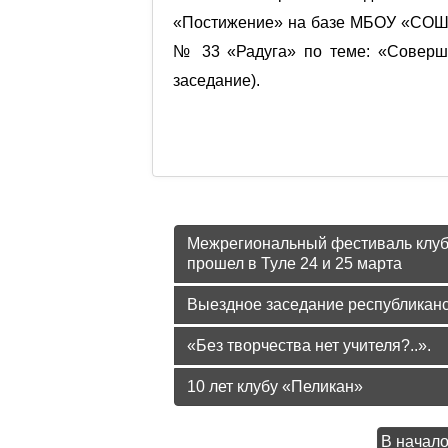
«Постижение» на базе МБОУ «СОШ №
№ 33 «Радуга» по теме: «Соверше
заседание).
Подробнее: Об итогах региона
«Постижение»
Межрегиональный фестиваль клубо
прошел в Туле 24 и 25 марта
Выездное заседание республиканс
«Без творчества нет учителя?..».
10 лет клубу «Пеликан»
В начал