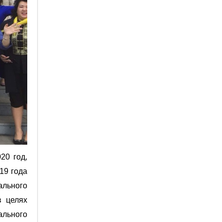
20 год,
19 года
ального
в целях
ального