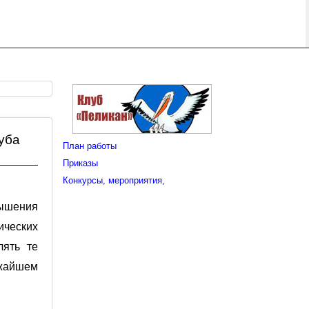
уба
План работы
Приказы
Конкурсы, мероприятия
,
ышения
ических
лять те
ижайшем