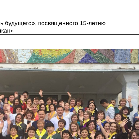
авка о деятельности клуба молодых учителей «Пели
ь будущего», посвященного 15-летию
икан»