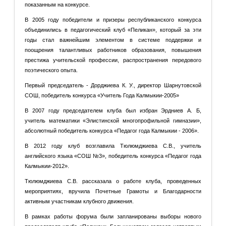
показанным на конкурсе.
В 2005 году победители и призеры республиканского конкурса
объединились в педагогический клуб «Пеликан», который за эти
годы стал важнейшим элементом в системе поддержки и
поощрения талантливых работников образования, повышения
престижа учительской профессии, распространения передового
поэтического опыта.
Первый председатель - Дорджиева К. У., директор Шарнутовской
СОШ, победитель конкурса «Учитель Года Калмыкии-2005»
В 2007 году председателем клуба был избран Эрдниев А. Б,
учитель математики «Элистинской многопрофильной гимназии»,
абсолютный победитель конкурса «Педагог года Калмыкии - 2006».
В 2012 году клуб возглавила Тюлюмджиева С.В., учитель
английского языка «СОШ №3», победитель конкурса «Педагог года
Калмыкии-2012».
Тюлюмджиева С.В. рассказала о работе клуба, проведенных
мероприятиях, вручила Почетные Грамоты и Благодарности
активным участникам клубного движения.
В рамках работы форума были запланированы выборы нового