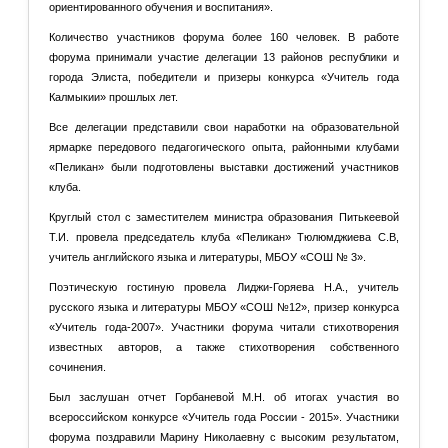
ориентированного обучения и воспитания».
Количество участников форума более 160 человек. В работе
форума принимали участие делегации 13 районов республики и
города Элиста, победители и призеры конкурса «Учитель года
Калмыкии» прошлых лет.
Все делегации представили свои наработки на образовательной
ярмарке передового педагогического опыта, районными клубами
«Пеликан» были подготовлены выставки достижений участников
клуба.
Круглый стол с заместителем министра образования Питькеевой
Т.И. провела председатель клуба «Пеликан» Тюлюмджиева С.В,
учитель английского языка и литературы, МБОУ «СОШ № 3».
Поэтическую гостиную провела Лиджи-Горяева Н.А., учитель
русского языка и литературы МБОУ «СОШ №12», призер конкурса
«Учитель года-2007». Участники форума читали стихотворения
известных авторов, а также стихотворения собственного
сочинения.
Был заслушан отчет Горбаневой М.Н. об итогах участия во
всероссийском конкурсе «Учитель года России - 2015». Участники
форума поздравили Марину Николаевну с высоким результатом,