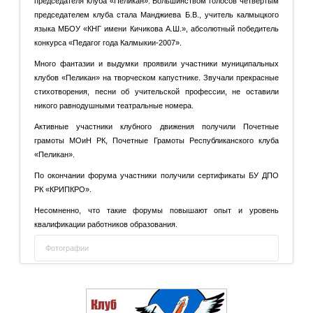
председателя клуба «Пеликан». Большинством голосов четвертым
председателем клуба стала Манджиева Б.В., учитель калмыцкого
языка МБОУ «КНГ имени Кичикова А.Ш.», абсолютный победитель
конкурса «Педагог года Калмыкии-2007».
Много фантазии и выдумки проявили участники муниципальных
клубов «Пеликан» на творческом капустнике. Звучали прекрасные
стихотворения, песни об учительской профессии, не оставили
никого равнодушными театральные номера.
Активные участники клубного движения получили Почетные
грамоты МОиН РК, Почетные Грамоты Республиканского клуба
«Пеликан».
По окончании форума участники получили сертификаты БУ ДПО
РК «КРИПКРО».
Несомненно, что такие форумы повышают опыт и уровень
квалификации работников образования.
Фотографии