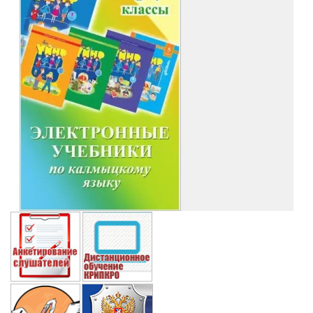
составляющей частью воспитательного процесса. Авторская
программа Т.Н. Китаевой, может быть предложена для
широкого использования в школах нашей республики.
Завершилась работа семинара круглым столом
«Современный урок - основная учебно-дидактическая
единица эффективного и качественного образования в
условиях реализации обновлённого ФГОС», где
преподавателями КРИПКРО были даны разъяснения по
основным концептуальным нормативно-правовым
документам предметных областей и тенденций современного
образования.
Большой интерес вызвала у участников семинара
выступление детской студии «Ингилян» под руководством
Мацакова А.И., Заслуженного работника культуры,
руководителя студии, педагога дополнительного образования
МКОУ «Кетченеровская многопрофильная гимназия им. Х.
Косиева» .