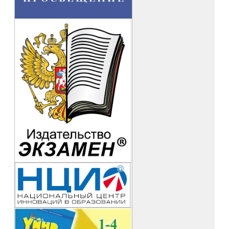
Мастер-классы педагогов: Королевой Н.Г., учителя
географии Кегультинская СОШ ( «Применение оборудования
«Точка Роста» на уроках географии в теме «Почва»),
Санджиевой М,И., учителя русского языка и литературы
Алцынхутинская СОШ . ( «Эссе-как жанр ученического
сочинения и не только…», Учителей Кетченеровская
гимнази: Обшиевой Г.М. («Организация образовательного
пространства для воспитания и развития школьников
старшей школы»), Шевелевой В.Б., учителя химии
(«Подготовка и выполнение практической части ОГЭ по
химии») были высоко оценены участниками семинара.
В рамках мастер-класса, проведенного учителем родного
языка Кетченеровской многопрофильная гимназии Т.Н.
Китаевой, была презентована авторская программа по
внеурочной деятельности в 5-11 классах в направлении
«Духовно-нравственное воспитание». Основой программы
послужили элементы нематериального наследия калмыков:
пословицы и поговорки, загадки, песни, традиции и обряды,
изучение элементов быта народа. В процессе внеурочных
занятий, тематика которых выстроена с учетом возрастных
особенностей развития подростков, ученики овладевают
основами культуры народа, что является важной