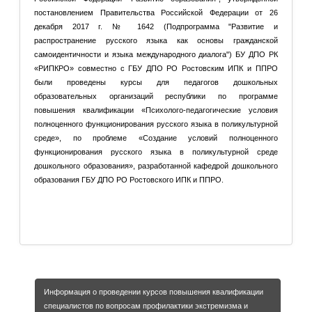
постановлением Правительства Российской Федерации от 26
декабря 2017 г. № 1642 (Подпрограмма "Развитие и
распространение русского языка как основы гражданской
самоидентичности и языка международного диалога") БУ ДПО РК
«РИПКРО» совместно с ГБУ ДПО РО Ростовским ИПК и ППРО
были проведены курсы для педагогов дошкольных
образовательных организаций республики по программе
повышения квалификации «Психолого-педагогические условия
полноценного функционирования русского языка в поликультурной
среде», по проблеме «Создание условий полноценного
функционирования русского языка в поликультурной среде
дошкольного образования», разработанной кафедрой дошкольного
образования ГБУ ДПО РО Ростовского ИПК и ППРО.
Подробнее: Курсы для педагогов дошкольных
образовательных организаций республики по программе
повышения...
Информация о проведении курсов повышения квалификации
специалистов по вопросам профилактики экстремизма и