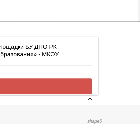
 площадки БУ ДПО РК
образования» - МКОУ
и БУ ДПО РК «Калмыцкий
«Цаганаманская гимназия»