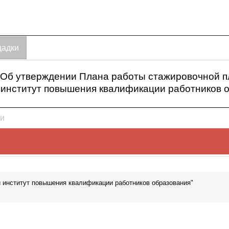
щадки
г. Об утверждении Плана работы стажировочной
 институт повышения квалификации работников 
и
 г. Об утверждении Плана работы стажировочной площадк
 институт повышения квалификации работников образования"
повышения квалификации работников образования» - МКОУ 