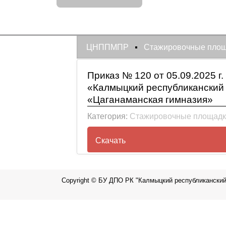
ЦНППМПР
Стажировочные пло
Приказ № 120 от 05.09.2025 
«Калмыцкий республиканский
«Цаганаманская гимназия»
Категория:
Стажировочные площадк
Скачать
Приказ № 120 от 05.09.2025
Copyright © БУ ДПО РК "Калмыцкий республиканский
республиканский институт 