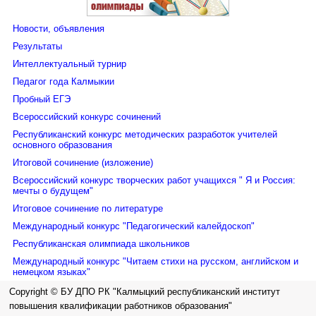
Новости, объявления
Результаты
Интеллектуальный турнир
Уважаемые коллеги!
Педагог года Калмыкии
Кафедра педагогики, психологии и инклюзивного образования
Пробный ЕГЭ
объявляет об итогах Республиканского (дистанционного)
Всероссийский конкурс сочинений
конкурса «Педагогика творчества» для педагогов
Республиканский конкурс методических разработок учителей
образовательных организаций, работающих с детьми и
основного образования
молодежью, в том числе с лицами с ограниченными
Итоговой сочинение (изложение)
возможностями здоровья (ОВЗ).
Всероссийский конкурс творческих работ учащихся " Я и Россия:
В конкурсе приняло участие 91 педагогических работников
мечты о будущем"
из г. Элисты и районов РК. Конкурсные работы были
Итоговое сочинение по литературе
представлены по всем номинациям, отвечали требованиям к
Международный конкурс "Педагогический калейдоскоп"
оформлению и отличались своей новизной, актуальностью и
Республиканская олимпиада школьников
содержательностью.
Международный конкурс "Читаем стихи на русском, английском и
Конкурсные испытания позволили участникам наилучшим
немецком языках"
образом «подать себя» в выгодном свете: педагоги более
Copyright © БУ ДПО РК "Калмыцкий республиканский институт
подробно рассказали о себе, продемонстрировав полную
повышения квалификации работников образования"
галерею работ: методические и дидактические разработки,