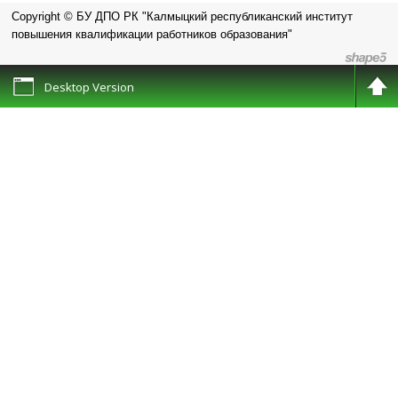
общего образования Республики Калмыкия
Copyright © БУ ДПО РК "Калмыцкий республиканский институт
повышения квалификации работников образования"
Desktop Version