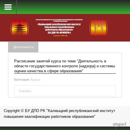
Деятельность
Деятельность
Расписание занятий курса по теме "Деятельность в
области государственного контроля (надзора) и системы
оценки качества в сфере образования"
Категория:
Курсы
Скачать
Расписание занятий курса по теме
"Деятельность в области государственного
Copyright © БУ ДПО РК "Калмыцкий республиканский институт
контроля (надзора) и системы оценки
повышения квалификации работников образования"
качества в сфере образования"