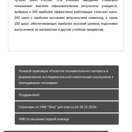
лучших школ России. Эти учебные заведения стабильно
показывают высокие образовательные результаты учащихся,
выбраны и 200 наиболее эффективно работающих сельских школ,
200 школ с наиболее высокими результатами олимпиад, а также
100 школ, обеспечивающих наиболее высокий уровень подготовки
выпускников по математике и другим учебным предметам.
Подробнее: Топ общеобразовательных организаций
Добавить комментарий
Полевой практикум «Развитие познавательного интереса и
формирование исследовательской компетенции школьников в
преподавании географии»
Поздравляем!
Семинары по УМК "Үйнр" для класса,26-28.10.2016г.
УМК по оказанию первой помощи