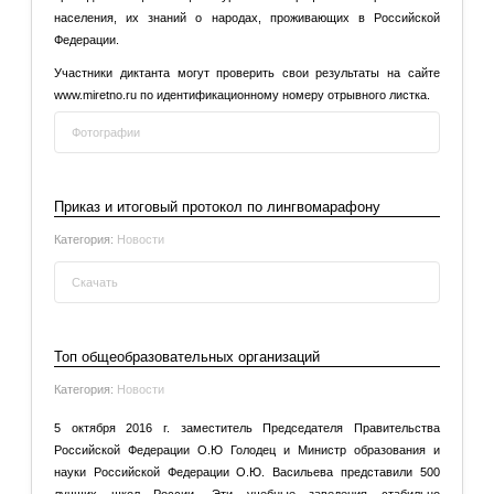
населения, их знаний о народах, проживающих в Российской
Федерации.
Участники диктанта могут проверить свои результаты на сайте
www.miretno.ru по идентификационному номеру отрывного листка.
Фотографии
Добавить комментарий
Приказ и итоговый протокол по лингвомарафону
Категория:
Новости
Скачать
Приказ и итоговый протокол по
Добавить комментарий
лингвомарафону
Топ общеобразовательных организаций
Категория:
Новости
5 октября 2016 г. заместитель Председателя Правительства
Российской Федерации О.Ю Голодец и Министр образования и
науки Российской Федерации О.Ю. Васильева представили 500