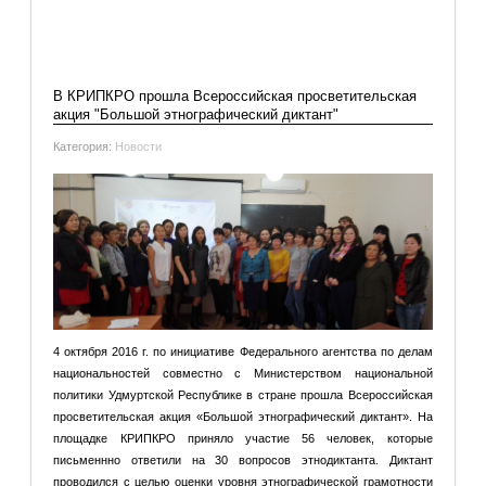
Подробнее: Современные подходы к обучению
иностранного языка в условиях реализации ФГОС общего
образования
Добавить комментарий
В КРИПКРО прошла Всероссийская просветительская
акция "Большой этнографический диктант"
Категория:
Новости
4 октября 2016 г. по инициативе Федерального агентства по делам
национальностей совместно с Министерством национальной
политики Удмуртской Республике в стране прошла Всероссийская
просветительская акция «Большой этнографический диктант». На
площадке КРИПКРО приняло участие 56 человек, которые
письменнно ответили на 30 вопросов этнодиктанта. Диктант
проводился с целью оценки уровня этнографической грамотности