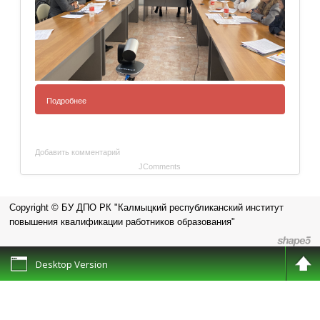
Подробнее
Добавить комментарий
JComments
Copyright © БУ ДПО РК "Калмыцкий республиканский институт
повышения квалификации работников образования"
Desktop Version
📢1 ноября состоялся практико-ориентированный семинар
"Формирование естественнонаучной грамотности
обучающихся при изучении раздела "Генетика" на уроках