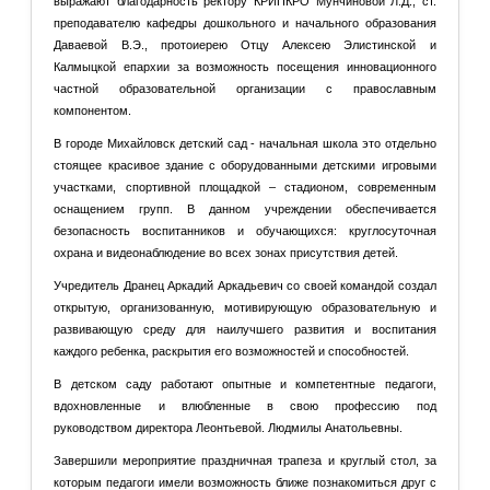
выражают благодарность ректору КРИПКРО Мунчиновой Л.Д., ст.
преподавателю кафедры дошкольного и начального образования
Даваевой В.Э., протоиерею Отцу Алексею Элистинской и
Калмыцкой епархии за возможность посещения инновационного
частной образовательной организации с православным
компонентом.
В городе Михайловск детский сад - начальная школа это отдельно
стоящее красивое здание с оборудованными детскими игровыми
участками, спортивной площадкой – стадионом, современным
оснащением групп. В данном учреждении обеспечивается
безопасность воспитанников и обучающихся: круглосуточная
охрана и видеонаблюдение во всех зонах присутствия детей.
Учредитель Дранец Аркадий Аркадьевич со своей командой создал
открытую, организованную, мотивирующую образовательную и
развивающую среду для наилучшего развития и воспитания
каждого ребенка, раскрытия его возможностей и способностей.
В детском саду работают опытные и компетентные педагоги,
вдохновленные и влюбленные в свою профессию под
руководством директора Леонтьевой. Людмилы Анатольевны.
Завершили мероприятие праздничная трапеза и круглый стол, за
которым педагоги имели возможность ближе познакомиться друг с